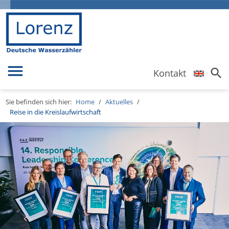
menu
search
Kontakt
Sie befinden sich hier:
Home
/
Aktuelles
/
Reise in die Kreislaufwirtschaft