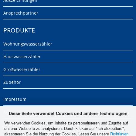
Auszeichnungen
Ansprechpartner
PRODUKTE
Wohnungswasserzähler
Hauswasserzähler
Großwasserzähler
Zubehör
Impressum
AGB
Diese Seite verwendet Cookies und andere Technologien
Wir verwenden Cookies, um Inhalte zu personalisieren und Zugriffe auf
Datenschutz
unserer Webseite zu analysieren. Durch klicken auf "Ich akzeptiere",
akzeptieren Sie die Nutzung der Cookies. Lesen Sie unsere
Richtlinien