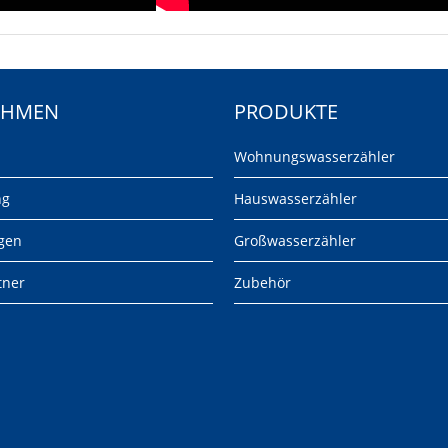
EHMEN
PRODUKTE
Wohnungswasserzähler
ng
Hauswasserzähler
gen
Großwasserzähler
tner
Zubehör