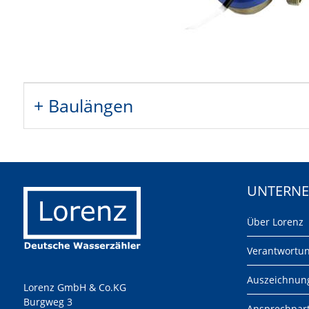
+ Baulängen
UNTERN
Über Lorenz
Verantwortu
Auszeichnun
Lorenz GmbH & Co.KG
Burgweg 3
Ansprechpar