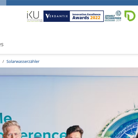
es
/
Solarwasserzähler