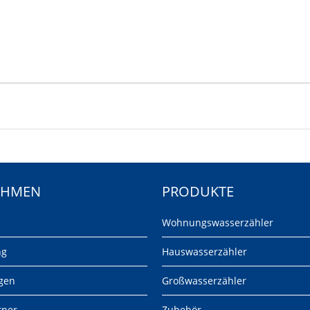
EHMEN
PRODUKTE
Wohnungswasserzähler
ng
Hauswasserzähler
gen
Großwasserzähler
tner
Zubehör